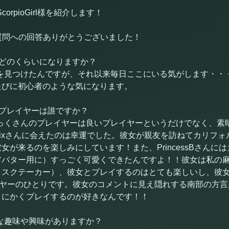
ScorpioGirl様を紹介します！
フィール質問への回答ありがとうございました！
イしてどのくらいになりますか？
を見つけたんですが、それ以来毎日ここにいる気がします・・
たびに初心者のような気になります。
imeプレイヤーは誰ですか？
っくさんのプレイヤーは良いプレイヤーというだけでなく、素
aCroixさんに会えたのは幸運でした。彼女が親友を訪ねてカリ
女が来るのを楽しみにしています！また、PrincessBさんに
アバター用に）すっごく可愛くできたんですよ！！彼女は私の
リスクテーカー）、彼女とプレイするのはとても楽しいし、彼
りプレイヤーのひとりです。彼女のコメントに見え隠れする南部の方
とにかくプレイするのが好きなんです！！
な趣味や興味がありますか？