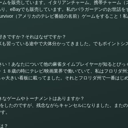
ームを販売しています。イタリアンチャーム、携帯チャーム（
り、eBayでも販売しています。私のバラガーデンのお世話を
urvivor（アメリカのテレビ番組の名前）ゲームをすること！
好きですか？それはなぜですか？
HKも習っている途中で大体分かってきました。でもポイントシ
さい！あなたについて他の麻雀タイムプレイヤーが知るとびっ
歳の時にテレビ/映画業界で働いていて、私はフロリダ州ガール（Flor
ちゃ大きい看板に載ってました。それとフロリダ州で一番はじ
きなゲームやトーナメントはありますか？
録をしたのですが、残念ながらキャンセルになりました。また
です。
由は？