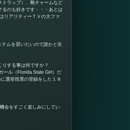
ストラップ）、靴チャームなど
するのも好きです・・・あとは
私はリアリティーＴＶの大ファ
ステムを習いたいので誰かと生
くりする事は何ですか？
ida State Girl）だ
めに選挙投票の登録をした１８
の機会をすごく楽しみにしてい