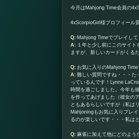
今月はMahjong Time会員の4x
4xScorpioGirl様プロ
Q:
Mahjong Timeでプレ
A:
１年と少し前にこのサイト
ますが、新しいカードがくる
Q:
お気に入りのMahjong T
A:
難しい質問ですね・・・た
っているんです！Lynne L
時間を過ごしました。今年も彼
を作ってあげました（彼女の
ともあるらしいですが（私は
Mahjoningもお気に入
るのが楽しいです・・・私は
Q:
麻雀に加えて他にどのよう