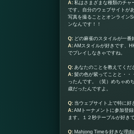
A:
私はさまざまな種類のチャ
です。自分のウェブサイトがあ
写真を撮ることとオンラインS
ンなんです！！
Q:
どの麻雀のスタイルが一番
A:
AMスタイルが好きです、
でプレイしなきゃですね。
Q:
あなたのことを教えてくだ
A:
髪の色が紫ってことと・・・１８
ったんです。（笑）めちゃめ
歳だったんですよ。
Q:
当ウェブサイト上で特に好
A:
AMトーナメントに参加登
ます。１２秒テーブルが好き
Q:
Mahjong Timeを好きな理