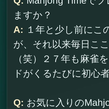
Q:
Mahjong Tim
ますか？
A:
１年と少し前にこ
が、それ以来毎日こ
（笑）２７年も麻雀
ドがくるたびに初心
Q:
お気に入りのMahjo