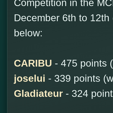
Competition in the M
December 6th to 12th 
below:
CARIBU
- 475 points 
joselui
- 339 points (
Gladiateur
- 324 poin