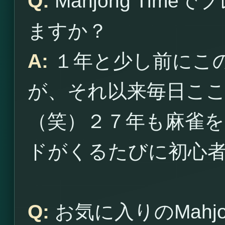
Q:
Mahjong Tim
ますか？
A:
１年と少し前にこ
が、それ以来毎日こ
（笑）２７年も麻雀
ドがくるたびに初心
Q:
お気に入りのMahjo