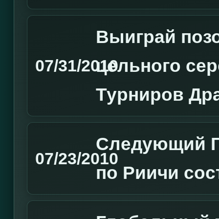
Выиграй позо
цельного сер
07/31/2010
Турниров Дра
Следующий Г
07/23/2010
по Риичи сос