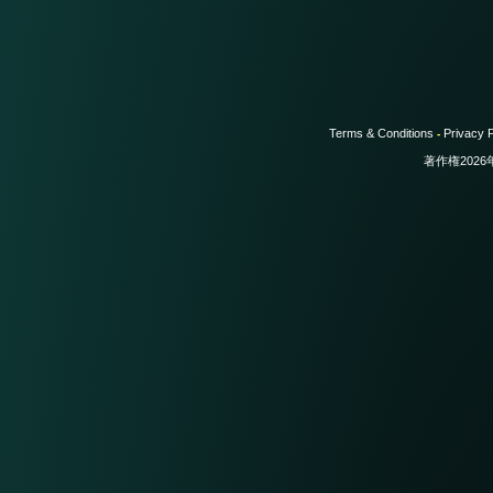
Terms & Conditions
Privacy P
-
著作権202