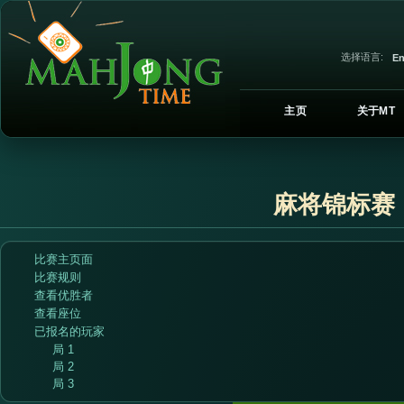
选择语言:
En
主页
关于MT
麻将锦标赛
比赛主页面
比赛规则
查看优胜者
查看座位
已报名的玩家
局 1
局 2
局 3