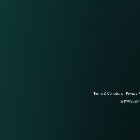
Terms & Conditions
Privacy P
-
著作権202