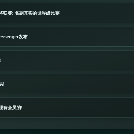
将联赛: 名副其实的世界级比赛
Messenger发布
！
供!
现有会员的!