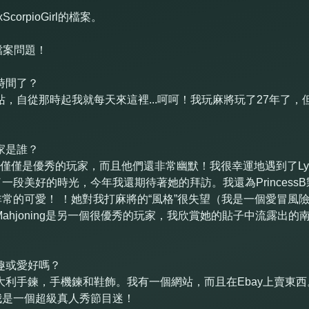
orpioGirl的檔案。
的檔案問題！
時間了？
，自從那時起我就每天來這裡...呵呵！我玩麻將玩了27年了
家是誰？
僅僅是優秀的玩家，而且他們還非常幽默！我很幸運地遇到了Lynne
一段美好的時光，今年我還期待著她的拜訪。我還為Princess
常的可愛！ ！她對我打麻將的“風格”很失望（我是一個愛冒風
ahjoning是另一個很優秀的玩家，我欣賞她的貼子中流露出
趣或愛好嗎？
利手鍊，手機鍊和鞋飾。我有一個網站，而且在Ebay上賣東西。
我是一個超級真人秀節目迷！