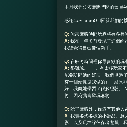
本月我們公佈麻將時間的會員4xSc
感謝4xScorpioGirl回答我們
Q:
你來麻將時間玩麻將有多長
A:
我在一年多前發現了這個網站
我總覺得自己像個新手。
Q:
在麻將時間裡你最喜歡的玩
A:
很難說。 。 。有太多玩家不
尼亞訪問她的好友，我們度過了
有一個頭像是我做的），結果非
好，我向她學習了很多經驗。 M
將，因為我喜歡玩麻將！
Q:
除了麻將外，你還有其他興
A:
我賣各式各樣的小飾品。意大
影，以及玩在線倖存者遊戲！