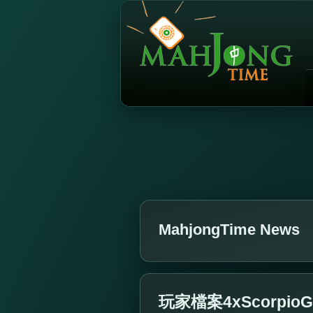
MahjongTime News
玩家檔案4xScorpioGi