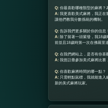
Q:
你最喜歡哪種類型的麻將？
A:
我更喜歡美式麻將，我正在
讓他們教我分數係統的機制。
Q:
告訴我們更多關於你的信息
A:
除了留著一頭紫發，我18歲
前並且18歲時第一次在佛羅里
Q:
在我們網站上，是否有你喜
A:
我曾註冊參加美式麻將比賽，
Q:
你喜歡麻將時間的哪一點？
A:
只需輕點鼠標，我就能進入
新的美式麻將玩家。