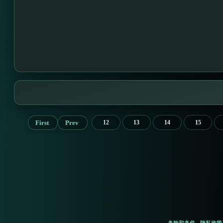
First
Prev
12
13
14
15