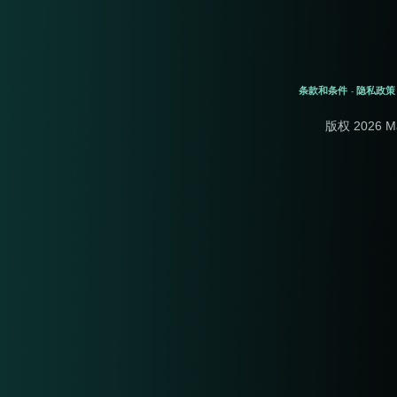
条款和条件
隐私政策
-
版权 2026 