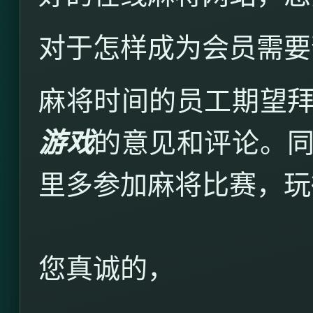
对于怎样成为会员需要
麻将时间的员工期望
游戏
的意见和评论。
里多参加麻将比赛，玩
您真诚的，