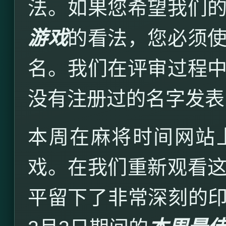
法。如果您希望我们
游戏
的看法，您必须
名。我们在评审过程
没有注册过的名字发表
本周在麻将时间网站
戏。在我们重新观看
平留下了非常深刻的