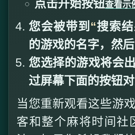
点击开始按钮
查看示
您会被带到
“
搜索结
的游戏的名字，然后
您选择的游戏将会
过屏幕下面的按钮对
当您重新观看这些游
客
和整个麻将时间社