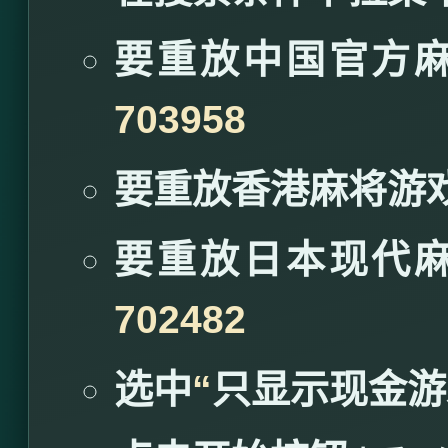
要重放中国官方
703958
要重放香港麻将游
要重放日本现代
702482
选中
“
只显示现金游