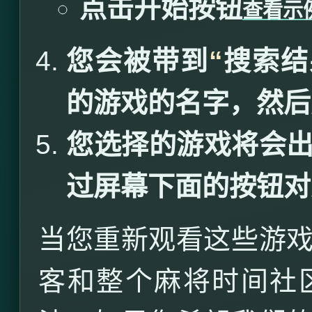
点击开始按钮
查看示
您会被带到
“
搜索结
的游戏的名字，然后
您选择的游戏将会
过屏幕下面的按钮对
当您重新观看这些游
客
和整个麻将时间社