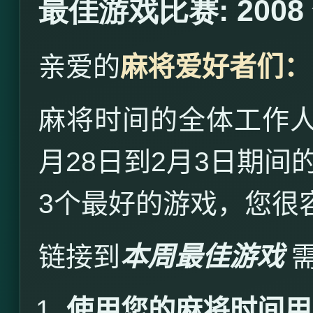
最佳游戏比赛: 200
亲爱的
麻将爱好者们：
麻将时间的全体工作
月
28
日到2
月3
日期间
3
个最好的游戏，您很
链接到
本周最佳游戏
使用您的麻将时间用