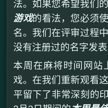
法。如果您希望我们
游戏
的看法，您必须
名。我们在评审过程
没有注册过的名字发表
本周在麻将时间网站
戏。在我们重新观看
平留下了非常深刻的