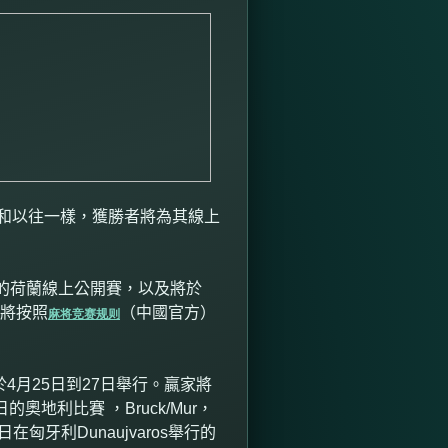
和以往一樣，獲勝者將為其線上
的荷蘭線上公開賽，以及將於
將按照
（中國官方）
麻将竞赛规则
於
4
月
25
日到
27
日舉行。贏家將
日的奧地利比賽 ，
Bruck/Mur
，
日在匈牙利
Dunaujvaros
舉行的