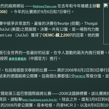
烈的麻將網站 ——
在去年和今年連續主辦
歐
MahjongTime.com
008
）
。今年的比賽將於
9
月
6
日和
7
日舉行。
賽中競爭非常激烈，最後的決賽在
fleurtje (
荷蘭
)
，
Thorgal
JulJul (
美國
)
之間展開。決賽一共有
12
盤，是一場勢均力敵
iani Leo
（
JulJul
）獲得了
OEMC-
線上
2007
的冠軍，她的勝
吸引全世界的一些最好的玩家，在令人激動的兩天內進行競賽。
賽按照
（中國官方）進行。
麻将竞赛规则
，包括兩個首次舉辦的比賽 —— 將於
2008
年
8
月
2
日到
3
日舉行
結束的德國麻將公開賽。這兩個比賽都值
1
分
等級分值，並
MORSE
將贊助第三屆巴黎國際麻將比賽——
2008
法國錦標賽。該比賽將
資訊，請點擊
。除此之外，還有
3
月
8
日到
9
http://mahjong.paris.free.fr/
日的
2008
丹麥公開賽，哥本哈根，丹麥
MCR 2
，以及
8
月
9
日到
10