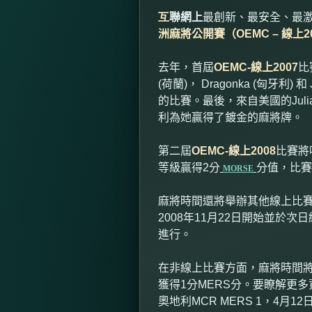
互
聯網上
最創新、最安全、最激
洲麻將公開賽（
OEMC –
線上
2
去年，首屆
OEMC-
線上
2007
比
(
荷蘭
)
，
Dragonka (
匈牙利
)
和
的比賽。最後，來自美國的
Jul
利為她贏得了鍍金的麻將牌。
第二屆
OEMC-
線上
2008
比賽將
等級贏得
2
分
分值，比
MORSE
麻將時間還將舉辦其他線上比賽
2008
年
11
月
22
日開始並於次日
進行。
在非線上比賽方面，麻將時間
獲得
1
分
MERS
分。要瞭解更多
奧地利
MCR MERS 1
，
4
月
12