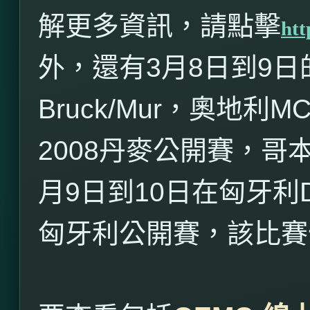
解更多資訊，請點擊
htt
外，還有
3
月
8
日到
9
日
Bruck/Mur
，奧地利
MC
2008
丹麥公開賽，哥
月
9
日到
10
日在匈牙利
匈牙利公開賽，該比賽