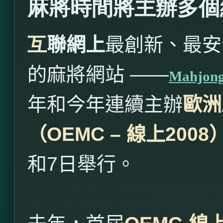
麻將時間將主辦多個
互
聯網上
最創新、最安
的麻將網站 ——
Mahjon
年和今年連續主辦
歐洲
（
OEMC –
線上
2008
和
7
日舉行。