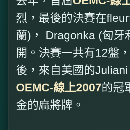
去年，首屆
OEMC-
線
烈，最後的決賽在
fleur
蘭
)
，
Dragonka (
匈牙
開。決賽一共有
12
盤
後，來自美國的
Julian
OEMC-
線上
2007
的冠
金的麻將牌。