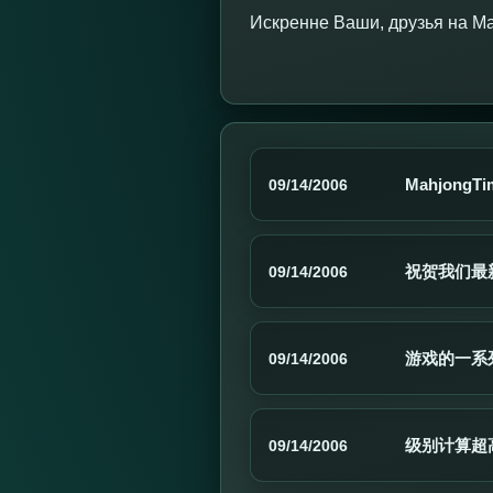
Искренне Ваши, друзья на M
MahjongT
09/14/2006
祝贺我们最新的M
09/14/2006
游戏的一系
09/14/2006
级别计算超
09/14/2006