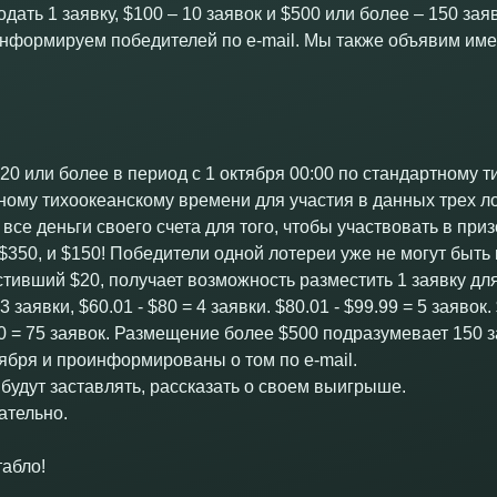
дать 1 заявку, $100 – 10 заявок и $500 или более – 150 зая
информируем победителей по e-mail. Мы также объявим им
20 или более в период с 1 октября 00:00 по стандартному 
тному тихоокеанскому времени для участия в данных трех л
 все деньги своего счета для того, чтобы участвовать в пр
 $350, и $150! Победители одной лотереи уже не могут быть
стивший $20, получает возможность разместить 1 заявку для
 3 заявки, $60.01 - $80 = 4 заявки. $80.01 - $99.99 = 5 заявок
00 = 75 заявок. Размещение более $500 подразумевает 150 
ября и проинформированы о том по e-mail.
 будут заставлять, рассказать о своем выигрыше.
ательно.
табло!