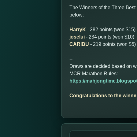
The Winners of the Three Best
below:
HarryK
- 282 points (won $15)
joselui
- 234 points (won $10)
CARIBU
- 219 points (won $5)
--
Draws are decided based on who 
MCR Marathon Rules:
https://mahjongtime.blogspo
Congratulations to the winne