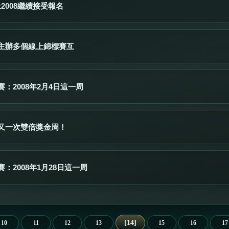
上2008繼續接受報名
主辦多個線上錦標賽互
：2008年2月4日這一周
又一次雙倍獎金周！
：2008年1月28日這一周
14
10
11
12
13
15
16
17