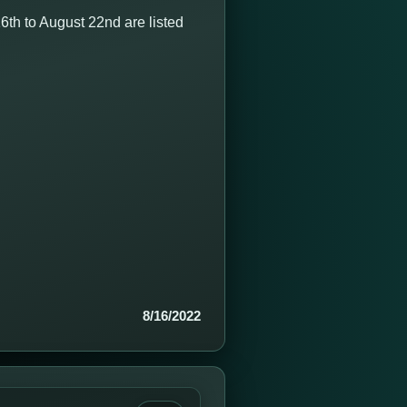
th to August 22nd are listed
8/16/2022