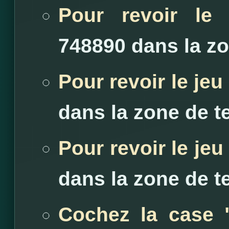
Pour revoir le
748890
dans la zo
Pour revoir le je
dans la zone de t
Pour revoir le je
dans la zone de t
Cochez la case "