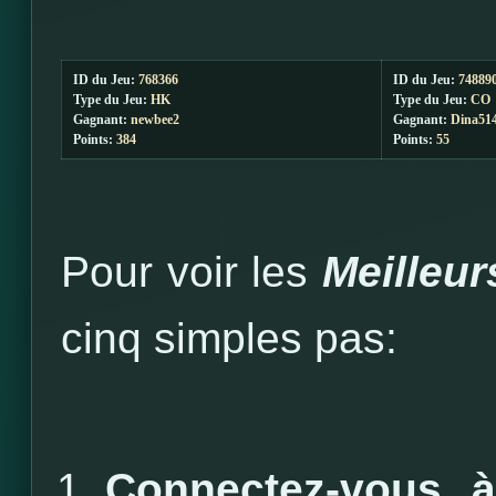
ID du Jeu
:
768366
ID du Jeu
:
74889
Type du Jeu
:
HK
Type du Jeu
:
CO
Gagnant
:
newbee2
Gagnant
:
Dina51
Points:
384
Points:
55
Pour voir les
Meilleu
cinq simples pas:
Connectez-vous 