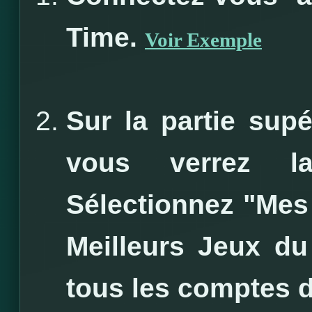
Time.
Voir Exemple
Sur la partie supé
vous verrez la
Sélectionnez "Mes
Meilleurs Jeux du
tous les comptes 