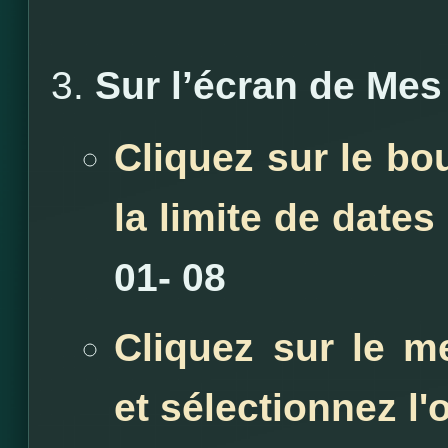
Sur l’écran de Me
Cliquez sur le bo
la limite de dates
01- 08
Cliquez sur le m
et sélectionnez l