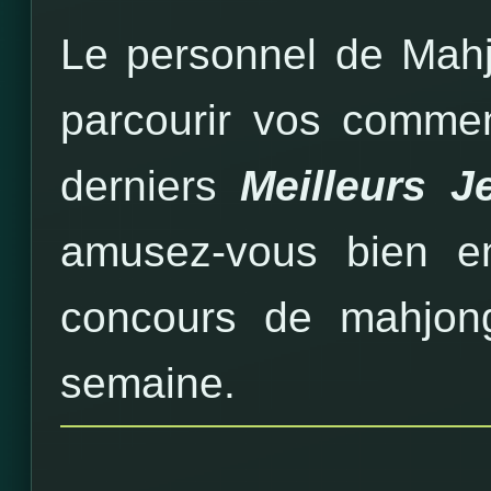
Le personnel de Mahj
parcourir vos comment
derniers
Meilleurs 
amusez-vous bien en
concours de mahjon
semaine.