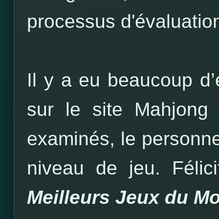
processus d'évaluatio
Il y a eu beaucoup d’
sur le site Mahjong
examinés, le personne
niveau de jeu. Félic
Meilleurs Jeux du Mo