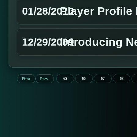
Player Profil
01/28/2010
Introducing 
12/29/2009
First
Prev
65
66
67
68