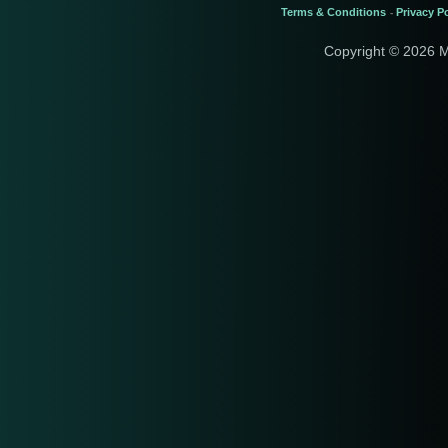
Terms & Conditions
Privacy Po
-
Copyright © 2026 M