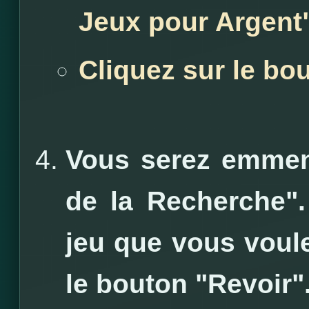
Jeux pour Argent
Cliquez sur le bo
Vous serez emmené
de la Recherche".
jeu que vous voule
le bouton "Revoir"