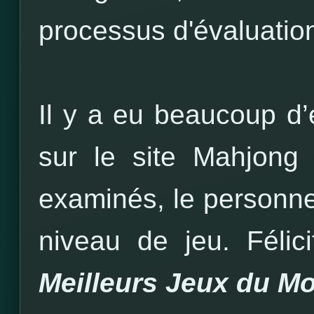
processus d'évaluatio
Il y a eu beaucoup d’
sur le site Mahjong
examinés, le personne
niveau de jeu. Félic
Meilleurs Jeux du Mo