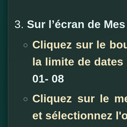
Sur l’écran de Me
Cliquez sur le bo
la limite de dates
01- 08
Cliquez sur le m
et sélectionnez l