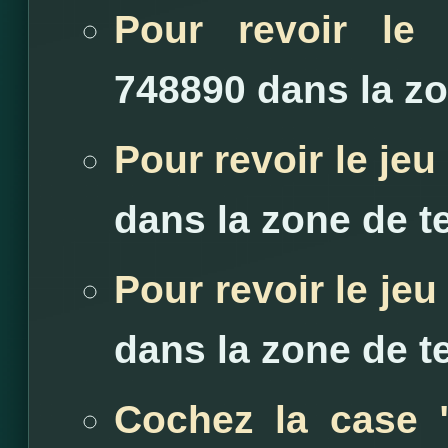
Pour revoir le
748890
dans la zo
Pour revoir le je
dans la zone de t
Pour revoir le je
dans la zone de t
Cochez la case "