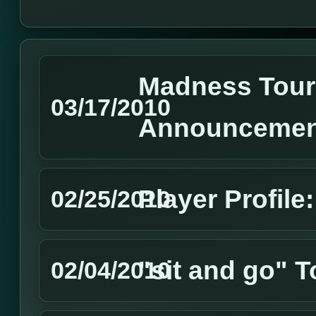
Madness Tou
03/17/2010
Announcemen
Player Profile
02/25/2010
"sit and go" 
02/04/2010