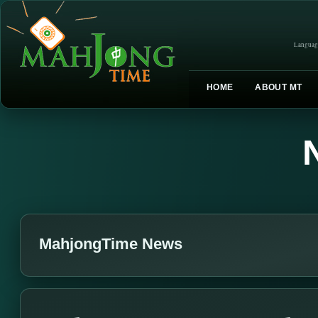
Languag
HOME
ABOUT MT
MahjongTime News