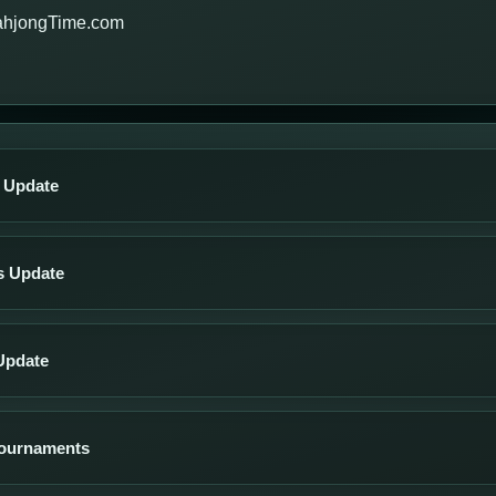
ahjongTime.com
s Update
s Update
Update
Tournaments