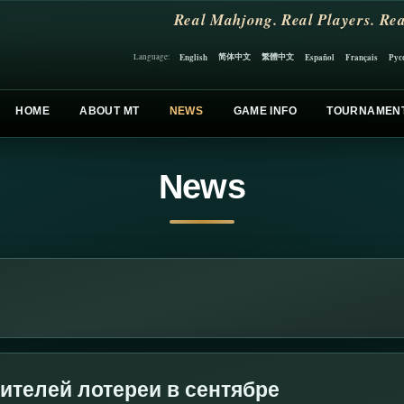
Real Mahjong. Real Players. Rea
简体中文
繁體中文
English
Español
Français
Рус
Language:
HOME
ABOUT MT
NEWS
GAME INFO
TOURNAMEN
News
телей лотереи в сентябре