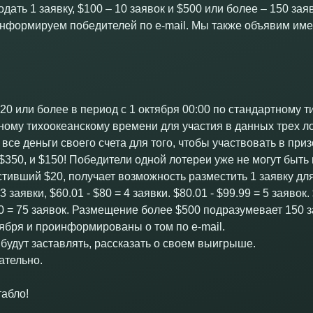
дать 1 заявку, $100 – 10 заявок и $500 или более – 150 зая
информируем победителей по e-mail. Мы также объявим им
20 или более в период с 1 октября 00:00 по стандартному 
тному тихоокеанскому времени для участия в данных трех л
 все деньги своего счета для того, чтобы участвовать в пр
 $350, и $150! Победители одной лотереи уже не могут быть
стивший $20, получает возможность разместить 1 заявку для
 3 заявки, $60.01 - $80 = 4 заявки. $80.01 - $99.99 = 5 заявок
00 = 75 заявок. Размещение более $500 подразумевает 150 
ября и проинформированы о том по e-mail.
 будут заставлять, рассказать о своем выигрыше.
ательно.
табло!