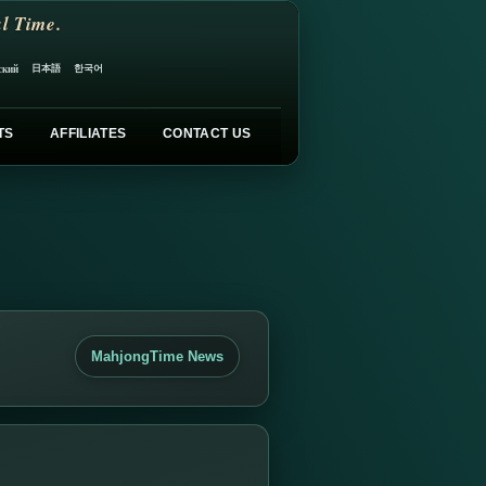
l Time.
日本語
한국어
ский
TS
AFFILIATES
CONTACT US
MahjongTime News