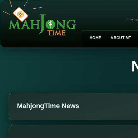
Languag
HOME
ABOUT MT
MahjongTime News