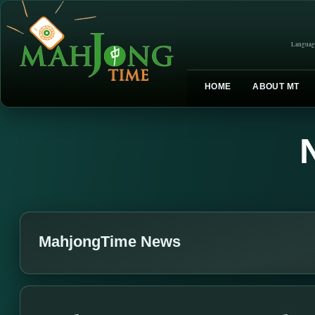
Languag
HOME
ABOUT MT
MahjongTime News