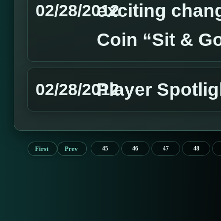
exciting chan
02/28/2012
Coin “Sit & G
Player Spotli
02/28/2012
First
Prev
45
46
47
48