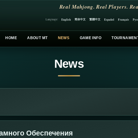
Real Mahjong. Real Players. Rea
简体中文
繁體中文
English
Español
Français
Рус
Language:
HOME
ABOUT MT
NEWS
GAME INFO
TOURNAMEN
News
амного Обеспечения