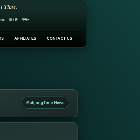
l Time.
日本語
한국어
ский
TS
AFFILIATES
CONTACT US
MahjongTime News