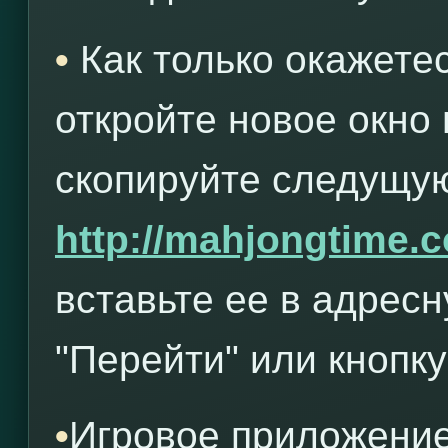
•
Как только окажете
откройте новое окно
скопируйте следущую
http://mahjongtime.
вставьте ее в адрес
"Перейти" или кнопку 
•
Игровое приложение