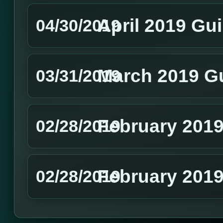
April 2019 Gu
04/30/2019
March 2019 G
03/31/2019
February 201
02/28/2019
February 2019
02/28/2019