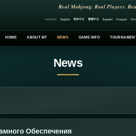
Real Mahjong. Real Players. Rea
简体中文
繁體中文
English
Español
Français
Рус
Language:
HOME
ABOUT MT
NEWS
GAME INFO
TOURNAMEN
News
амного Обеспечения