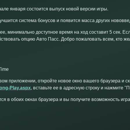
чале января состоится выпуск новой версии игры.
лучшится система бонусов и появится масса других нововве
ее, минимально доступное время на ход составит 5 сек. Ес
йствовать опцию Авто Пасс. Добро пожаловать всем, кто жел
Time
овом приложении, откройте новое окно вашего браузера и с
ong-Play.aspx
, вставьте ее в адресную строку и нажмите "П
ся в обоих окнах браузера и вы получите возможность игр