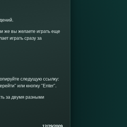
дений.
ли же вы желаете играть еще
ает играть сразу за
копируйте следущую ссылку:
ерейти" или кнопку "Enter".
ать за двумя разными
12/29/2009