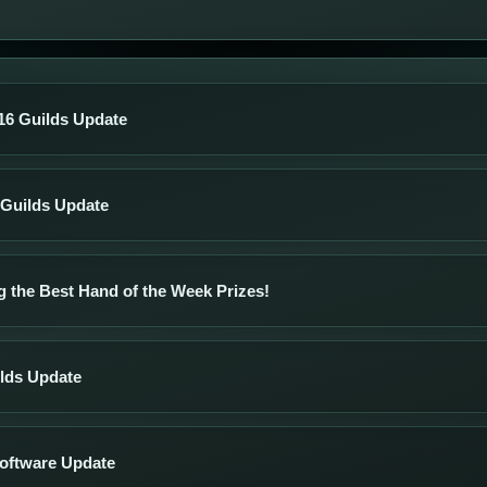
16 Guilds Update
Guilds Update
 the Best Hand of the Week Prizes!
lds Update
Software Update