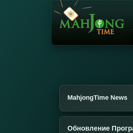
MahjongTime News
Обновление Прогр