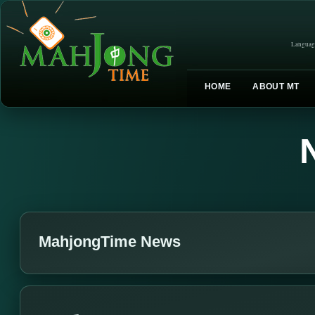
Languag
HOME
ABOUT MT
MahjongTime News