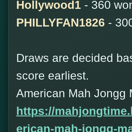
Hollywood1
- 360 wo
PHILLYFAN1826
- 30
Draws are decided bas
score earliest.
American Mah Jongg 
https://mahjongtime
erican-mah-jongg-ma