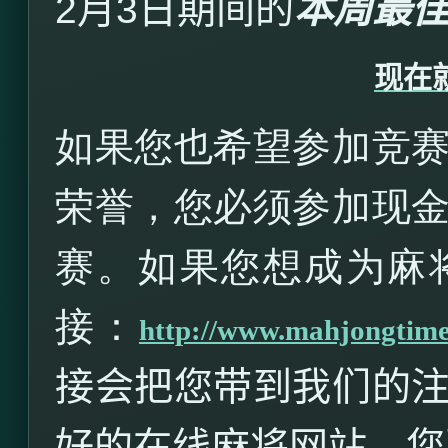
2
月
3
日期间的
本周最
现在
如果您也希望参加竞
荣誉，您必须参加现
赛。如果您想成为麻
接：
http://www.mahjongtim
接会把您带到我们的
好的在线麻将网站，您