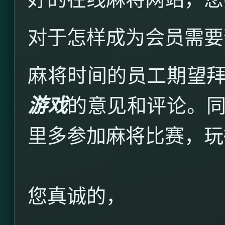
对于怎样成为会员需要
麻将时间的员工期望
游戏
的意见和评论。
里多参加麻将比赛，玩
您真诚的，