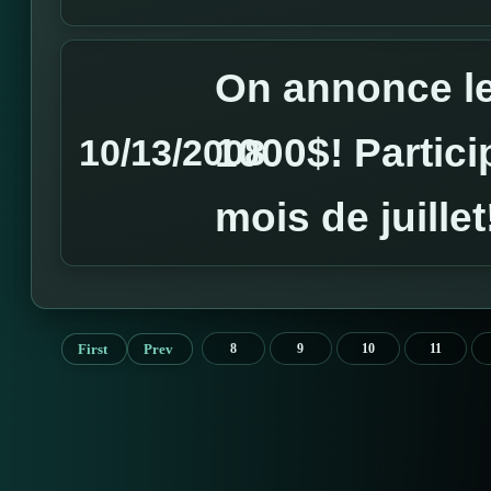
On annonce le
1000$! Partici
10/13/2008
mois de juillet
First
Prev
8
9
10
11