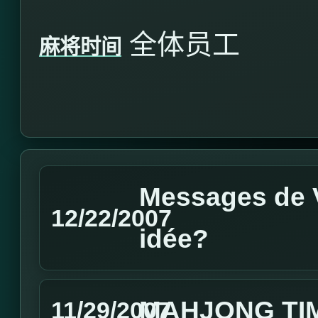
全体员工
麻将时间
Messages de 
12/22/2007
idée?
MAHJONG TI
11/29/2007