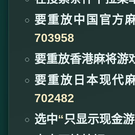
要重放中国官方
703958
要重放香港麻将游
要重放日本现代
702482
选中
“
只显示现金游