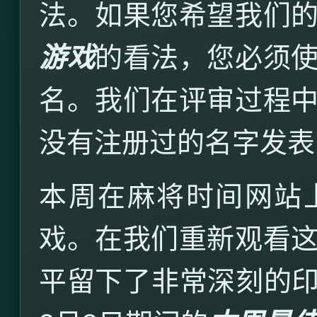
法。如果您希望我们
游戏
的看法，您必须
名。我们在评审过程
没有注册过的名字发表
本周在麻将时间网站
戏。在我们重新观看
平留下了非常深刻的