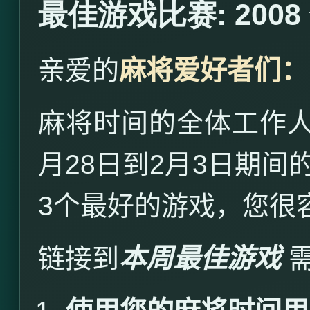
最佳游戏比赛: 200
亲爱的
麻将爱好者们：
麻将时间的全体工作
月
28
日到2
月3
日期间
3
个最好的游戏，您很
链接到
本周最佳游戏