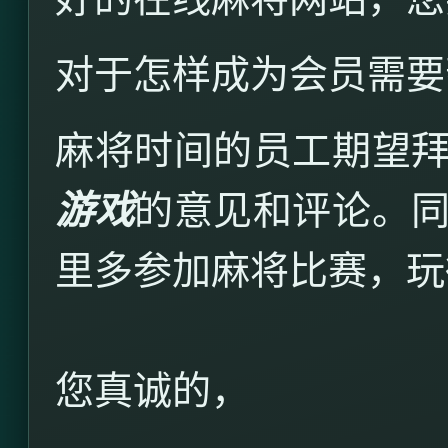
对于怎样成为会员需要
麻将时间的员工期望
游戏
的意见和评论。
里多参加麻将比赛，玩
您真诚的，