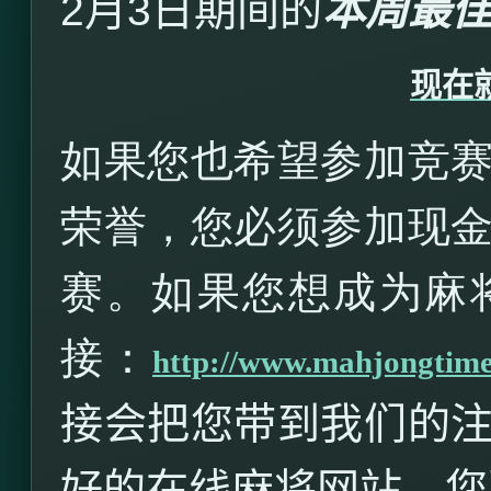
2
月
3
日期间的
本周最
现在
如果您也希望参加竞
荣誉，您必须参加现
赛。如果您想成为麻
接：
http://www.mahjongtim
接会把您带到我们的
好的在线麻将网站，您