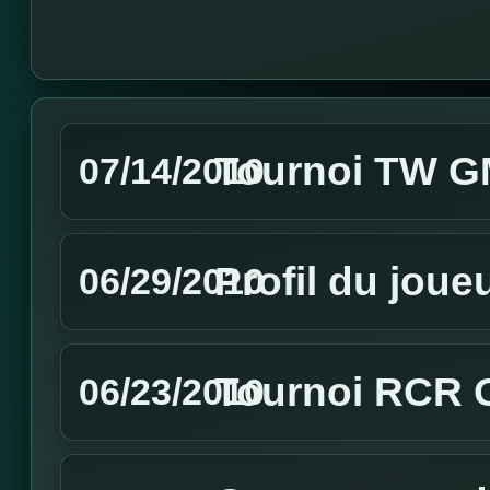
Tournoi TW GMT
07/14/2010
Profil du joue
06/29/2010
Tournoi RCR GM
06/23/2010