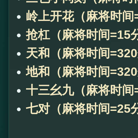
岭上开花（麻将时间=1
抢杠（麻将时间=15分
天和（麻将时间=320
地和（麻将时间=320
十三幺九（麻将时间=3
七对（麻将时间=25分