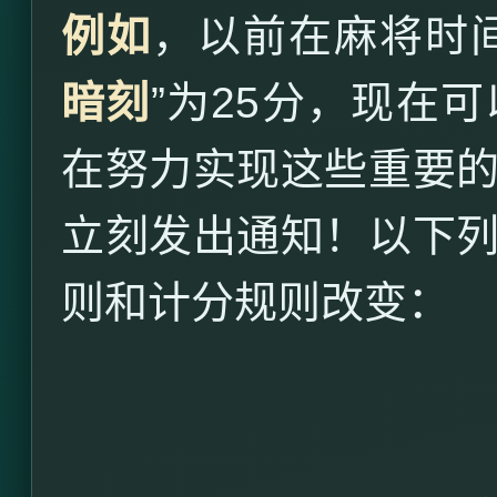
例如
，以前在麻将时
暗刻
”为
25
分，现在可
在努力实现这些重要
立刻发出通知！以下
则和计分规则改变：