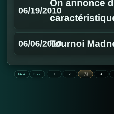
On annonce d
06/19/2010
caractéristiqu
Tournoi Madnes
06/06/2010
3
First
Prev
1
2
4