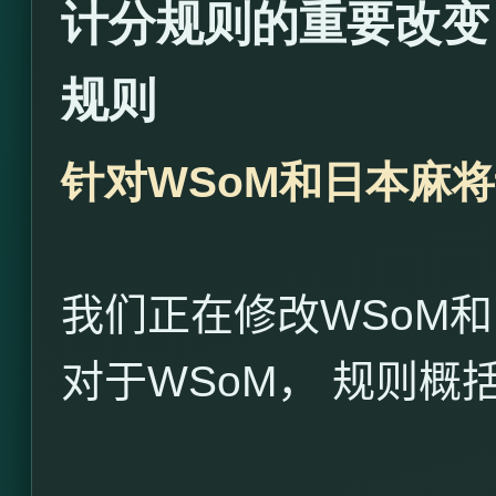
计分规则的重要改变 
规则
针对WSoM和日本麻
我们正在修改
WSoM
和
对于
WSoM
， 规则概