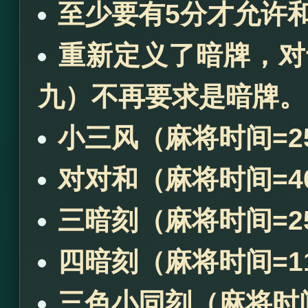
至少要有5分才允许
重新定义了暗牌，对
九）不再要求是暗牌。
小三风（麻将时间=25
对对和（麻将时间=40
三暗刻（麻将时间=25
四暗刻（麻将时间=11
三色小同刻（麻将时间