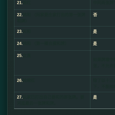
21.
暗杠
中间两张牌
22.
地和 （闲家要庄家打出的第一张牌
否
和牌）
23.
天和
是
24.
地和 （第一圈自摸和牌）
是
25.
立直
如果牌墙中
张，不允许
26.
抢暗杠
除了以十三
下，不能抢
27.
玩家已打出自己要和的那张牌。要
是
河底最后一张牌和牌。