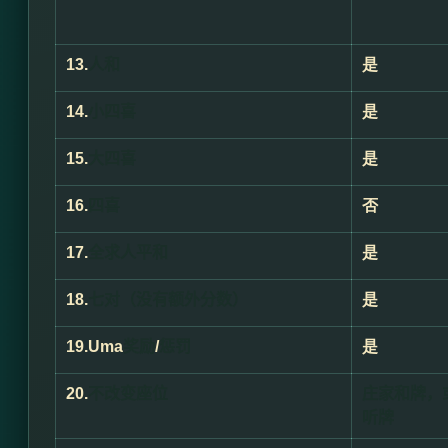
13.
人和
是
14.
小四喜
是
15.
大四喜
是
16.
四喜
否
17.
全求人平和
是
18.
七对（没有额外分数）
是
19.
Uma
奖励
/
惩罚
是
20.
不改变座位
庄家和牌，
听牌