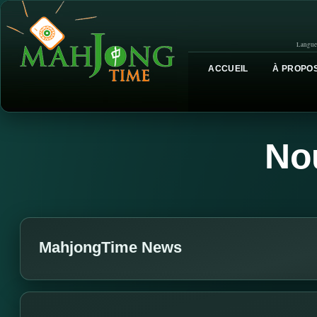
Langue
ACCUEIL
À PROPOS
No
MahjongTime News