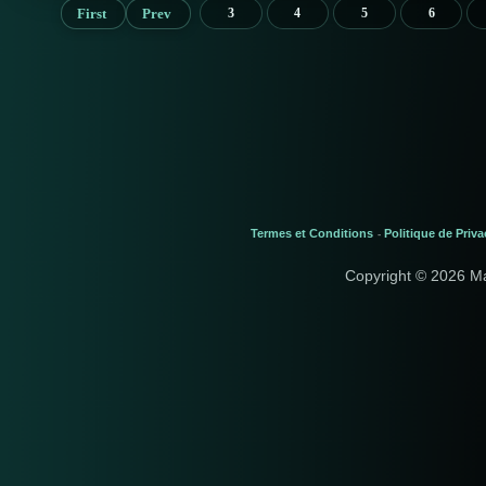
First
Prev
3
4
5
6
Termes et Conditions
Politique de Priva
-
Copyright © 2026 M