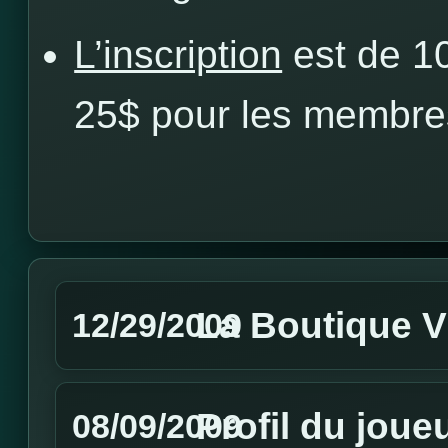
L’inscription
est de 1
25$ pour les membre
La Boutique Vi
12/29/2009
Profil du joue
08/09/2009