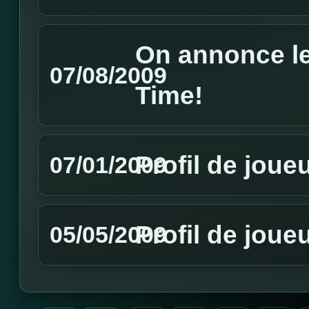
On annonce le
07/08/2009
Time!
Profil de joue
07/01/2009
Profil de joue
05/05/2009