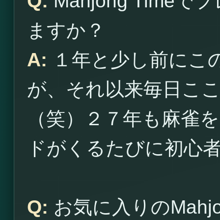
Q:
Mahjong Tim
ますか？
A:
１年と少し前にこ
が、それ以来毎日こ
（笑）２７年も麻雀
ドがくるたびに初心
Q:
お気に入りのMahjo