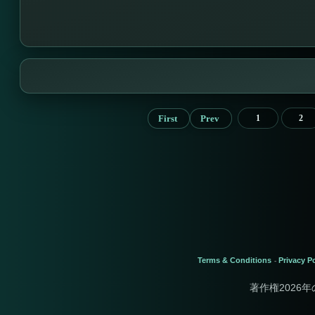
First
Prev
1
2
Terms & Conditions
Privacy Po
-
著作権2026