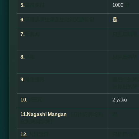
5.
立直支付
1000
分
6.
平局或者庄家连庄时的奖励标记
是
7.
断幺九
只能是暗牌
8.
平和
只能是暗牌
9.
海底捞月
最后一张牌
张打出的牌
10.
小三元
2 yaku
11.
Nagashi Mangan
（打出的牌均为
是
幺九牌和字牌）
12.
九莲宝灯
只能是暗牌