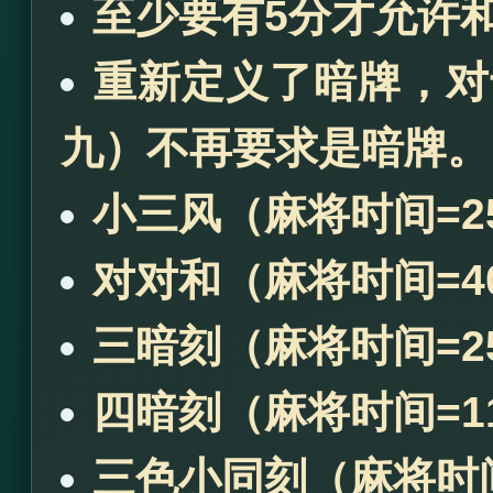
至少要有5分才允许
重新定义了暗牌，对
九）不再要求是暗牌。
小三风（麻将时间=25
对对和（麻将时间=40
三暗刻（麻将时间=25
四暗刻（麻将时间=11
三色小同刻（麻将时间