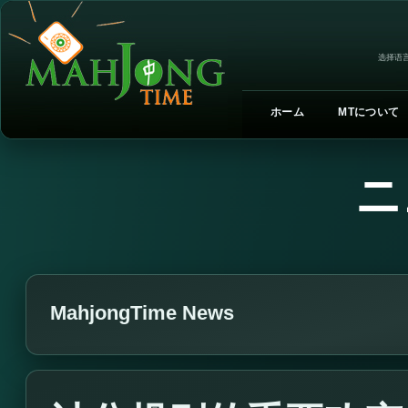
选择语言
ホーム
MTについて
ニ
MahjongTime News