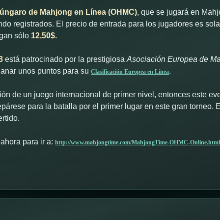
ngaro de Mahjong en Línea (OHMC)
, que se jugará en Mah
endo registrados. El precio de entrada para los jugadores es so
gan sólo
12,50$.
8
está patrocinado por la prestigiosa
Asociación Europea de M
ganar unos puntos para su
.
Clasificación Europea en Línea
ón de un juego internacional de primer nivel, entonces este ev
árese para la batalla por el primer lugar en este gran torneo.
rtido.
hora para ir a:
http://www.mahjongtime.com/MahjongTime-OHMC-Online.html