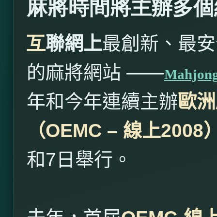
麻將時間將主辦多個
互
聯網上
最創新、最安
的麻將網站 ——
Mahjon
年和今年連續主辦
歐洲
（
OEMC –
線上
2008
和
7
日舉行。