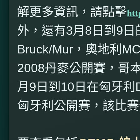
解更多資訊，請點擊
htt
外，還有
3
月
8
日到
9
日
Bruck/Mur
，奧地利
MC
2008
丹麥公開賽，哥
月
9
日到
10
日在匈牙利
匈牙利公開賽，該比賽