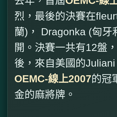
去年，首屆
OEMC-
線
烈，最後的決賽在
fleur
蘭
)
，
Dragonka (
匈牙
開。決賽一共有
12
盤
後，來自美國的
Julian
OEMC-
線上
2007
的冠
金的麻將牌。