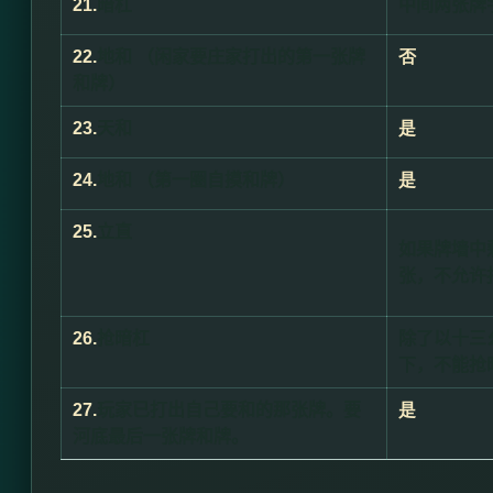
21.
暗杠
中间两张牌
22.
地和 （闲家要庄家打出的第一张牌
否
和牌）
23.
天和
是
24.
地和 （第一圈自摸和牌）
是
25.
立直
如果牌墙中
张，不允许
26.
抢暗杠
除了以十三
下，不能抢
27.
玩家已打出自己要和的那张牌。要
是
河底最后一张牌和牌。