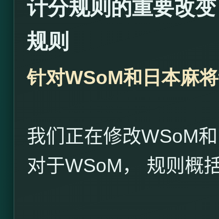
计分规则的重要改变 
规则
针对WSoM和日本麻
我们正在修改
WSoM
和
对于
WSoM
， 规则概