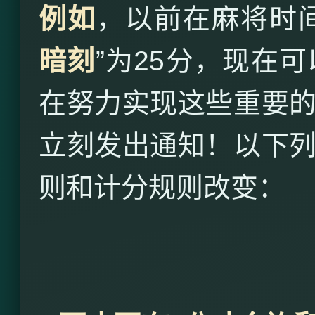
例如
，以前在麻将时
暗刻
”为
25
分，现在可
在努力实现这些重要
立刻发出通知！以下
则和计分规则改变：