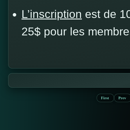
L’inscription
est de 1
25$ pour les membre
First
Prev