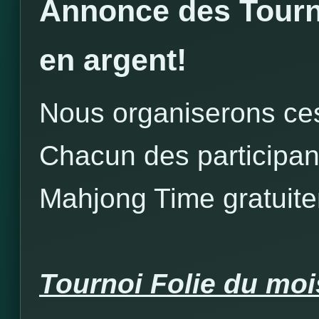
Annonce des Tourn
en argent!
Nous organiserons ces
Chacun des participant
Mahjong Time gratuit
Tournoi Folie du mo