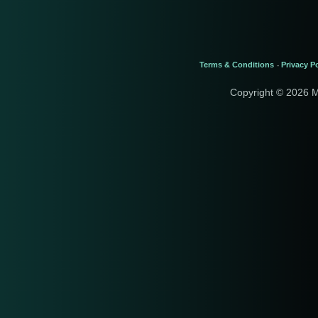
Terms & Conditions
Privacy Po
-
Copyright © 2026 M