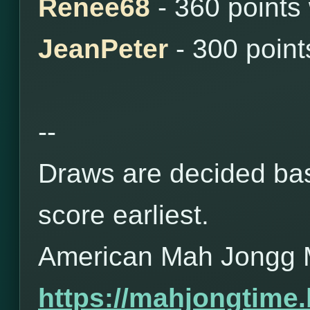
Renee68
- 360 points
JeanPeter
- 300 poin
--
Draws are decided bas
score earliest.
American Mah Jongg 
https://mahjongtime