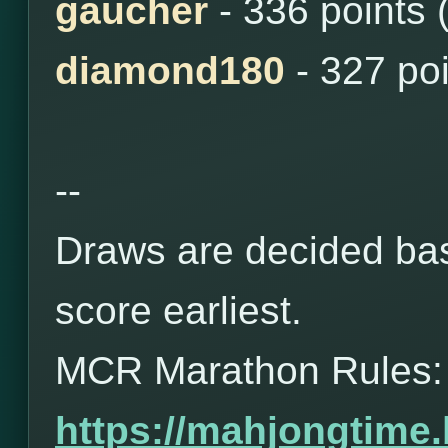
gaucher
- 336 points 
diamond180
- 327 po
--
Draws are decided bas
score earliest.
MCR Marathon Rules:
https://mahjongtime