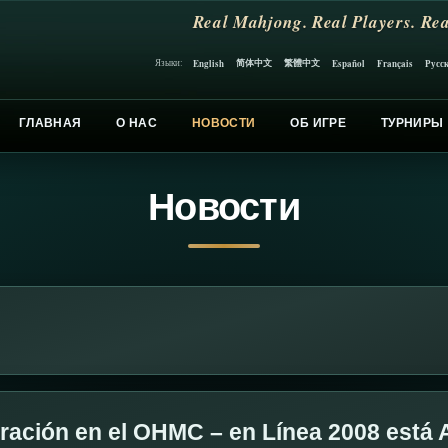
Real Mahjong. Real Players. Rea
简体中文
繁體中文
English
Español
Français
Русс
Языки:
ГЛАВНАЯ
О НАС
НОВОСТИ
ОБ ИГРЕ
ТУРНИРЫ
Новости
tración en el OHMC – en Línea 2008 está 