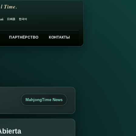
l Time.
日本語
한국어
кий
ПАРТНЁРСТВО
КОНТАКТЫ
MahjongTime News
Abierta