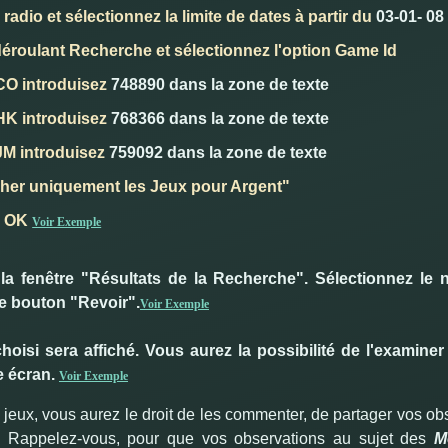
radio et sélectionnez la limite de dates à partir du
03-01- 08 
déroulant Recherche et sélectionnez l'option Game Id
 CO introduisez
748890
dans la zone de texte
 HK introduisez
768366
dans la zone de texte
 JM introduisez
759092
dans la zone de texte
cher uniquement les Jeux pour Argent"
n OK
Voir Exemple
a fenêtre "Résultats de la Recherche". Sélectionnez le
 le bouton "Revoir".
Voir Exemple
oisi sera affiché. Vous aurez la possibilité de l'examiner 
 écran.
Voir Exemple
 jeux, vous aurez le droit de les commenter, de partager vos 
 Rappelez-vous, pour que vos observations au sujet des
M