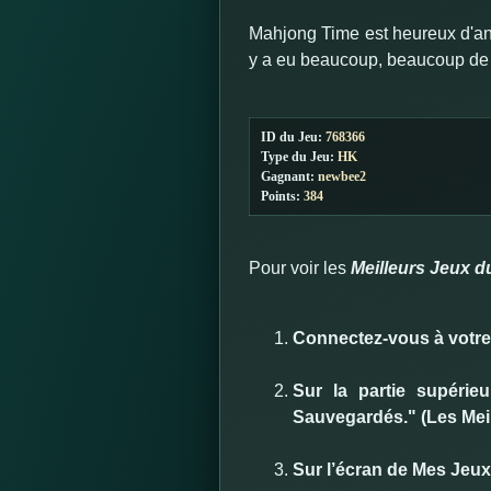
Mahjong Time est heureux d'an
y a eu beaucoup, beaucoup de be
ID du Jeu
:
768366
Type du Jeu
:
HK
Gagnant
:
newbee2
Points:
384
Pour voir les
Meilleurs Jeux d
Connectez-vous à votr
Sur la partie supérie
Sauvegardés." (Les Mei
Sur l’écran de Mes Jeu