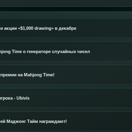
 акции «$1,000 drawing» в декабре
hjong Time о генераторе случайных чисел
премии на Mahjong Time!
рока - Ubivis
ей Маджонг Тайм награждают!