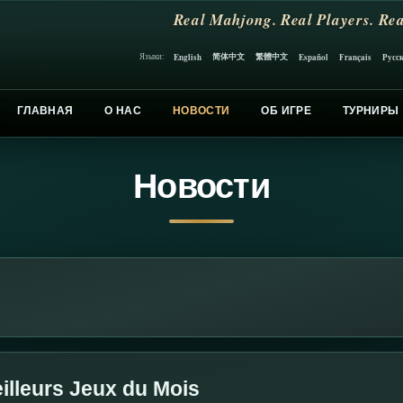
Real Mahjong. Real Players. Rea
简体中文
繁體中文
English
Español
Français
Русс
Языки:
ГЛАВНАЯ
О НАС
НОВОСТИ
ОБ ИГРЕ
ТУРНИРЫ
Новости
illeurs Jeux du Mois