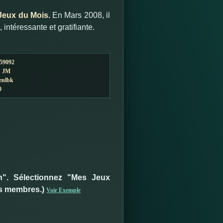
 Jeux du Mois.
En Mars 2008, il
intéressante et gratifiante.
59092
:
JM
enlbk
0
on". Sélectionnez "Mes Jeux
es membres.)
Voir Exemple