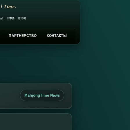
l Time.
日本語
한국어
кий
ПАРТНЁРСТВО
КОНТАКТЫ
MahjongTime News