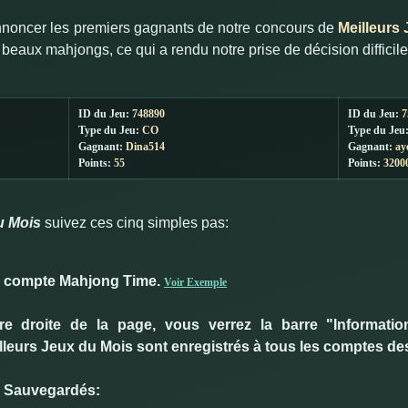
noncer les premiers gagnants de notre concours de
Meilleurs
aux mahjongs, ce qui a rendu notre prise de décision difficile, 
ID du Jeu
:
748890
ID du Jeu
:
7
Type du Jeu
:
CO
Type du Jeu
Gagnant
:
Dina514
Gagnant
:
ay
Points:
55
Points:
3200
u Mois
suivez ces cinq simples pas:
e compte Mahjong Time.
Voir Exemple
ure droite de la page, vous verrez la barre "Informati
lleurs Jeux du Mois sont enregistrés à tous les comptes d
x Sauvegardés: