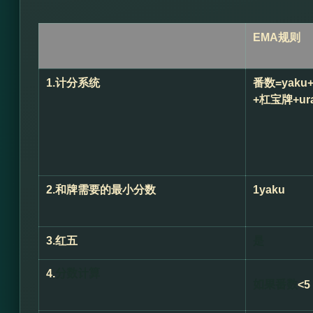
EMA规则
1.
计分系统
番数=yaku
+杠宝牌+ur
2.和牌需要的最小分数
1yaku
3.
红五
是
4.
分数计算
如果番数
<5