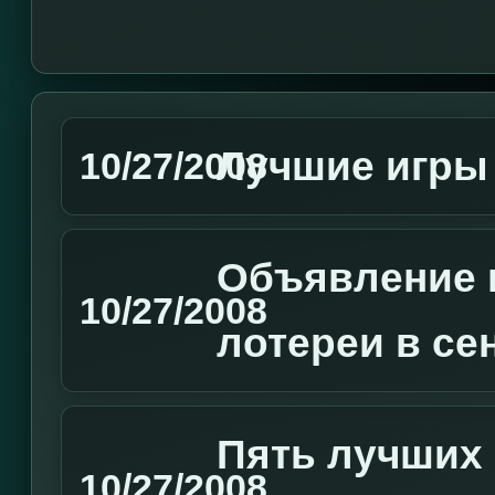
Лучшие игры 
10/27/2008
Объявление 
10/27/2008
лотереи в се
Пять лучших 
10/27/2008