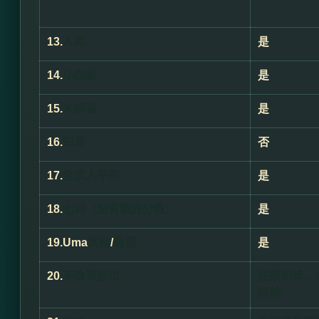
13.
人和
是
14.
小四喜
是
15.
大四喜
是
16.
四喜
否
17.
全求人平和
是
18.
七对（没有额外分数）
是
19.
Uma
奖励
/
惩罚
是
20.
不改变座位
庄家和牌，
听牌