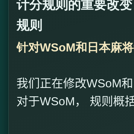
计分规则的重要改变 
规则
针对WSoM和日本麻
我们正在修改
WSoM
和
对于
WSoM
， 规则概