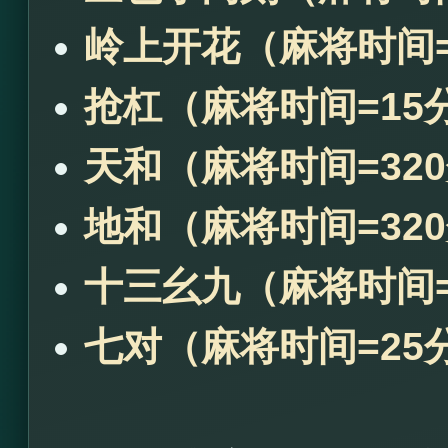
岭上开花（麻将时间=1
抢杠（麻将时间=15分
天和（麻将时间=320
地和（麻将时间=320
十三幺九（麻将时间=3
七对（麻将时间=25分