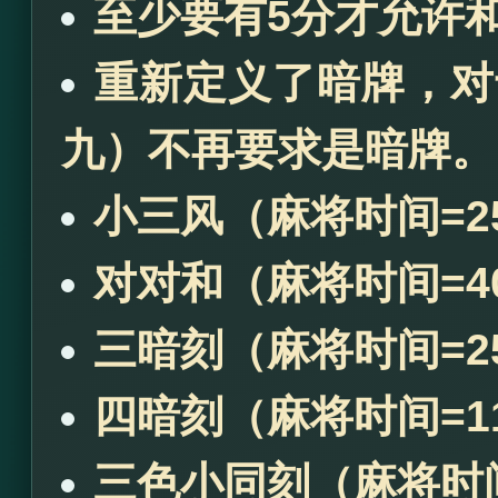
至少要有5分才允许
重新定义了暗牌，对
九）不再要求是暗牌。
小三风（麻将时间=25
对对和（麻将时间=40
三暗刻（麻将时间=25
四暗刻（麻将时间=11
三色小同刻（麻将时间