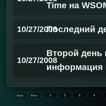
Time на WSO
Последний 
10/27/2008
Второй день 
10/27/2008
информация 
First
Prev
1
2
3
4