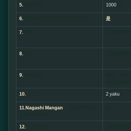
5.
立直支付
1000
分
6.
平局或者庄家连庄时的奖励标记
是
7.
断幺九
只能是暗牌
8.
平和
只能是暗牌
9.
海底捞月
最后一张牌
张打出的牌
10.
小三元
2 yaku
11.
Nagashi Mangan
（打出的牌均为
是
幺九牌和字牌）
12.
九莲宝灯
只能是暗牌