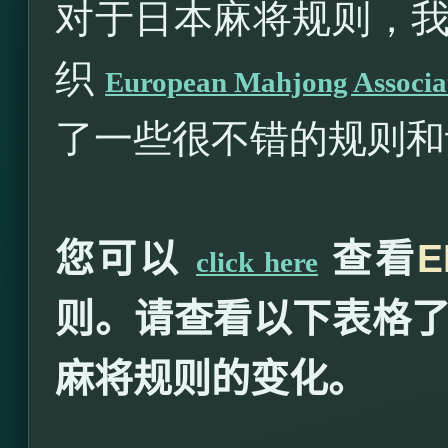
对于日本麻将规则，
织
European Mahjong Associa
了一些很不错的规则和
您可以
查看
E
click here
则。请查看以下表格
麻将规则的变化。