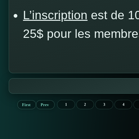
L’inscription
est de 1
25$ pour les membre
First
Prev
1
2
3
4