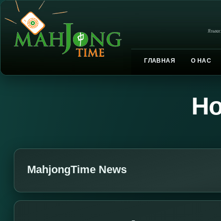
Языки
ГЛАВНАЯ
О НАС
Но
MahjongTime News