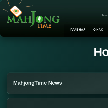
Языки
ГЛАВНАЯ
О НАС
Но
MahjongTime News