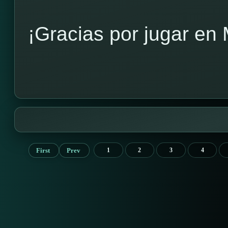
¡Gracias por jugar en
First
Prev
1
2
3
4