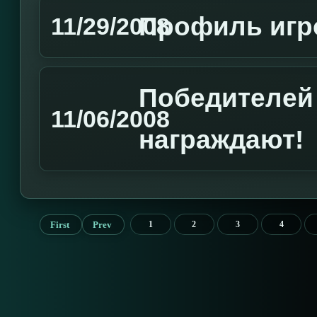
Профиль игро
11/29/2008
Победителей
11/06/2008
награждают!
First
Prev
1
2
3
4