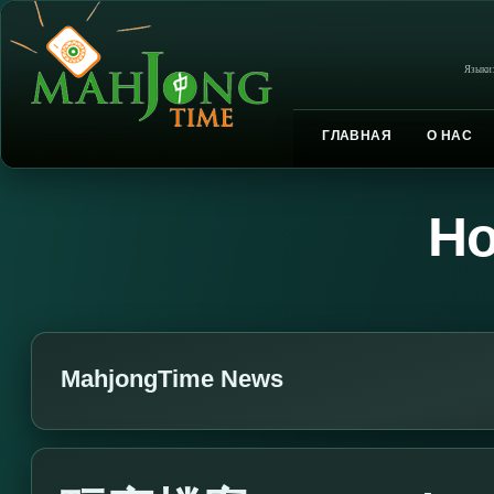
Языки
ГЛАВНАЯ
О НАС
Но
MahjongTime News