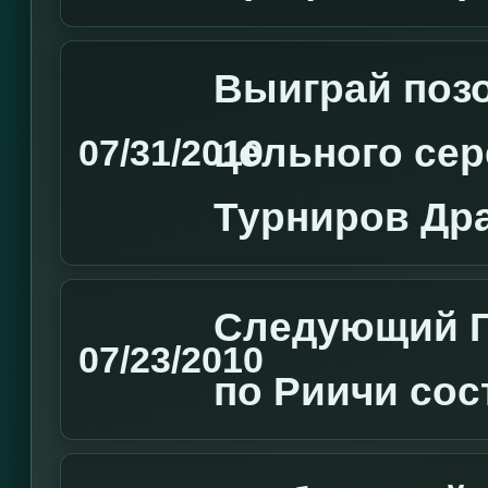
Выиграй позо
цельного сер
07/31/2010
Турниров Дра
Следующий Г
07/23/2010
по Риичи сос