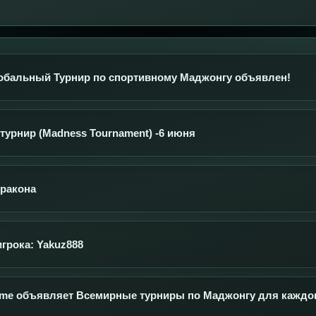
обальный Турнир по спортивному Маджонгу объявлен!
турнир (Madness Tournament) -6 июня
ракона
грока: Yakuz888
ime объявляет Всемирные турниры по Маджонгу для каждо