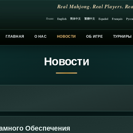
Real Mahjong. Real Players. Rea
简体中文
繁體中文
English
Español
Français
Русс
Языки:
ГЛАВНАЯ
О НАС
НОВОСТИ
ОБ ИГРЕ
ТУРНИРЫ
Новости
амного Обеспечения