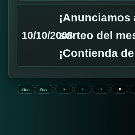
¡Anunciamos 
sorteo del mes
10/10/2008
¡Contienda de
First
Prev
5
6
7
8