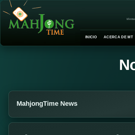
Idioma
INICIO
ACERCA DE MT
No
MahjongTime News