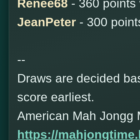
Renee68
- 360 points
JeanPeter
- 300 poin
--
Draws are decided bas
score earliest.
American Mah Jongg 
https://mahjongtime