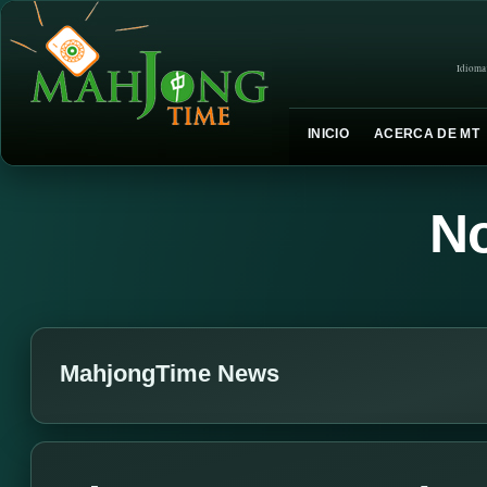
Idioma
INICIO
ACERCA DE MT
No
MahjongTime News